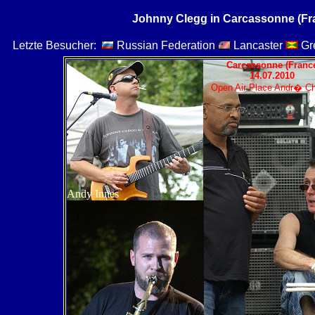
Johnny Clegg in Carcassonne (Fra
Letzte Besucher:
Russian Federation
Lancaster
Gr
Carcassonne (Franc
14.07.2010
Open Air Place Andr� Ch
Andy Innes