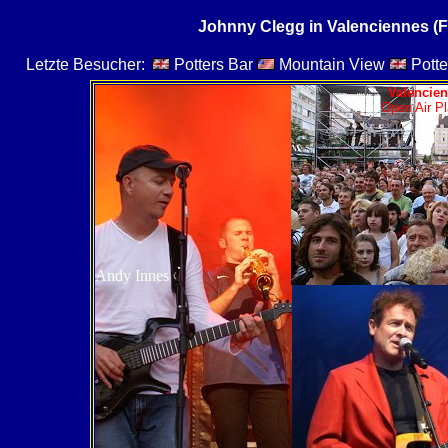
Johnny Clegg in Valenciennes (F
Letzte Besucher:
Potters Bar
Mountain View
Potte
Valencien
Open Air Pl
Andy Innes